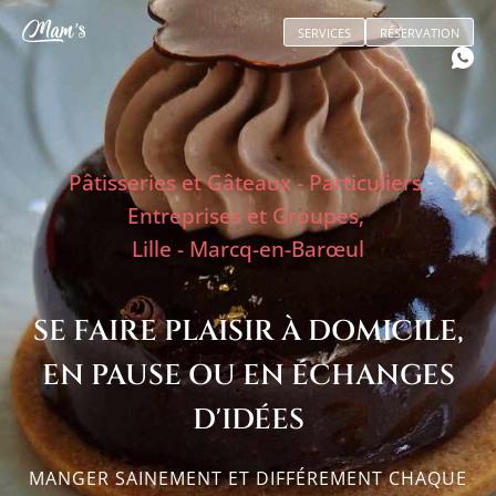
SERVICES
RÉSERVATION
Pâtisseries et Gâteaux - Particuliers,
Entreprises et Groupes,
Lille - Marcq-en-Barœul
SE FAIRE PLAISIR À DOMICILE,
EN PAUSE OU EN ÉCHANGES
D'IDÉES
MANGER SAINEMENT ET DIFFÉREMENT CHAQUE